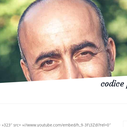
codice 
ht= »323″ src= »//www.youtube.com/embed/h_9-3Fj3ZdI?rel=0″