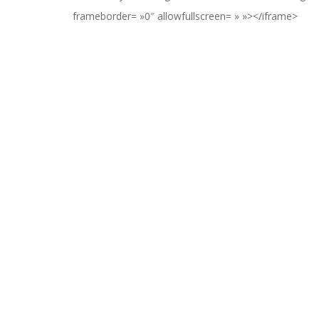
frameborder= »0″ allowfullscreen= » »></iframe>