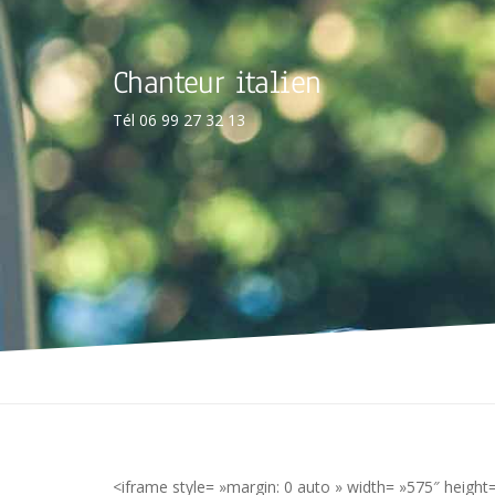
Chanteur italien
Tél 06 99 27 32 13
<iframe style= »margin: 0 auto » width= »575″ heig